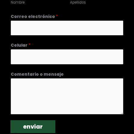
Nombre
Apellidos
Correo electrónico
*
Celular
*
C
Comentario o mensaje
o
m
e
n
t
a
enviar
r