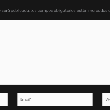
o será publicada.
Los campos obligatorios están marcados
Email*
We