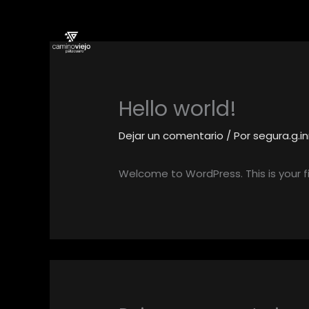
Ir
al
contenido
Hello world!
Dejar un comentario
/ Por
segura.g.i
Welcome to WordPress. This is your firs