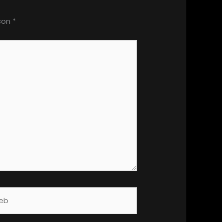
 con
*
b